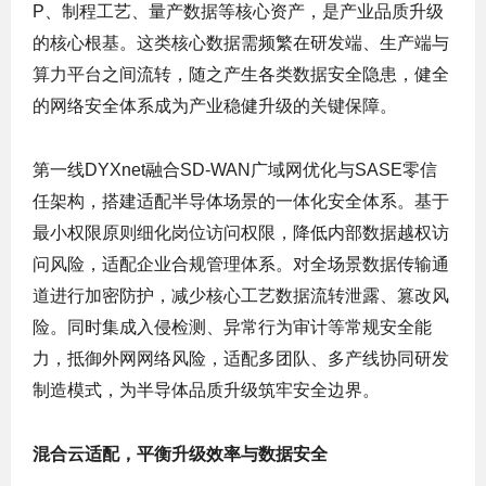
P、制程工艺、量产数据等核心资产，是产业品质升级
的核心根基。这类核心数据需频繁在研发端、生产端与
算力平台之间流转，随之产生各类数据安全隐患，健全
的网络安全体系成为产业稳健升级的关键保障。
第一线DYXnet融合SD-WAN广域网优化与SASE零信
任架构，搭建适配半导体场景的一体化安全体系。基于
最小权限原则细化岗位访问权限，降低内部数据越权访
问风险，适配企业合规管理体系。对全场景数据传输通
道进行加密防护，减少核心工艺数据流转泄露、篡改风
险。同时集成入侵检测、异常行为审计等常规安全能
力，抵御外网网络风险，适配多团队、多产线协同研发
制造模式，为半导体品质升级筑牢安全边界。
混合云适配，平衡升级效率与数据安全