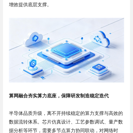
增效提供底层支撑。
算网融合夯实算力底座，保障研发制造稳定迭代
半导体品质升级，离不开持续稳定的算力支撑与高效的
数据流转体系。芯片仿真设计、工艺参数调试、量产数
据分析等环节，需要多节点算力协同联动，对网络时