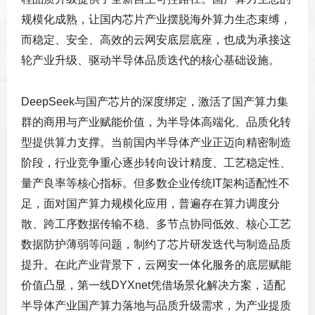
规模化成熟，让国内芯片产业摆脱海外算力生态束缚，
而稳定、安全、高效的云网安底层底座，也成为承接这
轮产业升级、驱动半导体品质迭代的核心基础设施。
DeepSeek与国产芯片的深度绑定，激活了国产算力集
群的商用与产业赋能价值，为半导体高端化、品质化转
型提供算力支撑。当前国内半导体产业正迈向精密制造
阶段，行业竞争重心逐步转向设计精度、工艺稳定性、
量产良率等核心指标。但多数企业传统IT架构适配性不
足，面对国产算力规模化应用，普遍存在算力调度分
散、跨工序数据传输不稳、多节点协同低效、核心工艺
数据防护薄弱等问题，制约了芯片研发迭代与制造品质
提升。在此产业背景下，云网安一体化服务的底层赋能
价值凸显，第一线DYXnet凭借场景化解决方案，适配
半导体产业国产算力落地与品质升级需求，为产业提质