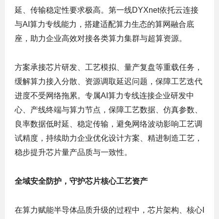
延、传输稳定性要求极高。第一线DYXnet依托云连接
与AI算力专线能力，搭建适配算力生态的算网融合底
座，助力企业高效对接各类算力集群与超算资源。
方案承接芯片研发、工艺模拟、量产复盘等重载任务，
缓解算力接入分散、资源调取延迟问题，保障工艺迭代
进度不受网络拖累。专属AI算力专线连接企业研发中
心、产线终端与算力节点，保障工艺数据、仿真参数、
良率数据低时延、稳定传输，避免网络波动影响工艺调
试精度，持续助力企业优化设计方案、精进制造工艺，
稳步提升芯片量产品质与一致性。
全域安全防护，守护芯片核心工艺资产
在算力赋能半导体品质升级的过程中，芯片架构、核心I