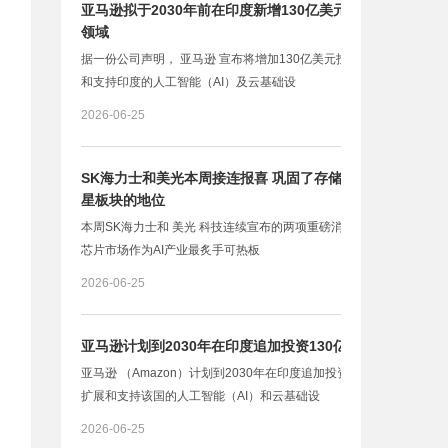
亚马逊拟于2030年前在印度新增130亿美元投资 用于AI
领域
据一份公司声明， 亚马逊 宣布将增加130亿美元投资，用于扩展
和支持印度的人工智能（AI）及云基础设
2026-06-25
SK海力士和美光本周接连报喜 巩固了存储芯片作为AI明
星板块的地位
本周SK海力士和 美光 科技连续宣布的两项重磅消息，巩固了存储
芯片市场作为AI产业最炙手可热板
2026-06-25
亚马逊计划到2030年在印度追加投资130亿美元
亚马逊 （Amazon）计划到2030年在印度追加投资130亿美元，以
扩展和支持该国的人工智能（AI）和云基础设
2026-06-25