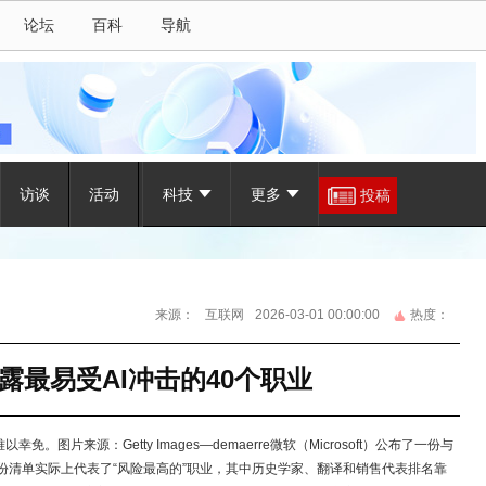
论坛
百科
导航
访谈
活动
科技
更多
投稿
来源：
互联网
2026-03-01 00:00:00
热度：
露最易受AI冲击的40个职业
图片来源：Getty Images—demaerre微软（Microsoft）公布了一份与
份清单实际上代表了“风险最高的”职业，其中历史学家、翻译和销售代表排名靠