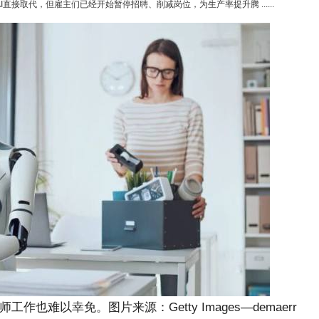
直接取代，但雇主们已经开始暂停招聘、削减岗位，为生产率提升腾 ......
也难以幸免。图片来源：Getty Images—demaerr