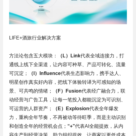
LIFE+酒旅行业解决方案
方法论包含五大模块：
（L）Link
代表全域连接力，打
通线上线下全渠道，让内容可种草、产品可转化、流量
可沉淀；
（I）Influence
代表生态影响力，携手达人、
明星创作真实好内容，把线下体验转译为可感知的场
景、可共鸣的情绪；
（F）Fusion
代表经广融合力，联
动经营与广告工具，让每一笔投入都能沉淀为可识别、
可运营的人群资产；
（E）Explosion
代表全年爆发
力，重构全年节奏，不再被动等待旺季，而是主动识别
和创造全年的经营机会点；
“+”
代表AI全能提效，从内
容生产到经营决策，助力组织提效，让商家以更低成本