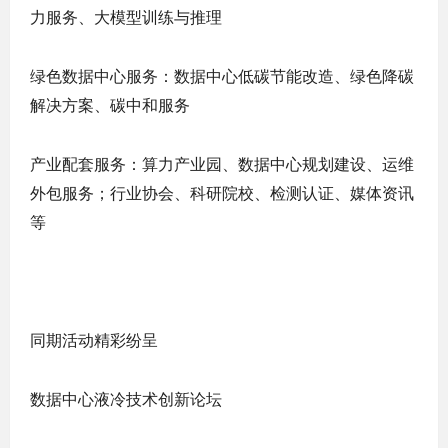
力服务、大模型训练与推理
绿色数据中心服务：数据中心低碳节能改造、绿色降碳
解决方案、碳中和服务
产业配套服务：算力产业园、数据中心规划建设、运维
外包服务；行业协会、科研院校、检测认证、媒体资讯
等
同期活动精彩纷呈
数据中心液冷技术创新论坛