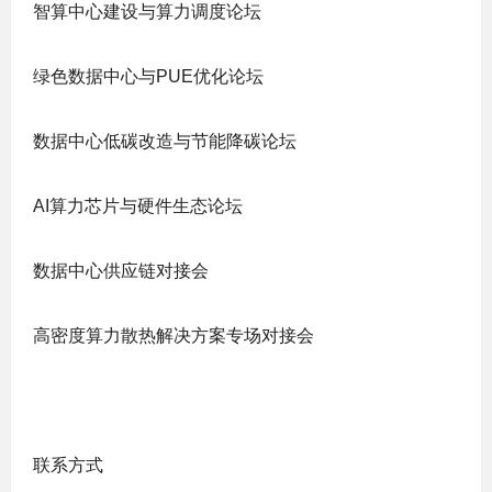
智算中心建设与算力调度论坛
绿色数据中心与PUE优化论坛
数据中心低碳改造与节能降碳论坛
AI算力芯片与硬件生态论坛
数据中心供应链对接会
高密度算力散热解决方案专场对接会
联系方式