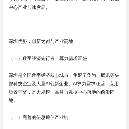
中心产业加速发展。
深圳优势：创新之都与产业高地
（一）数字经济先行者，算力需求旺盛
深圳是全国数字经济核心城市，集聚了华为、腾讯等头
部科技企业及大量AI创新企业。AI算力需求旺盛、应用
场景丰富，是大规模、高算力数据中心落地的前沿阵
地。
（二）完善的信息通信产业链