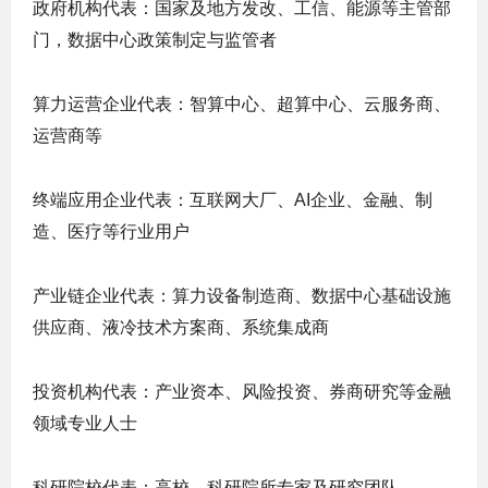
政府机构代表：国家及地方发改、工信、能源等主管部
门，数据中心政策制定与监管者
算力运营企业代表：智算中心、超算中心、云服务商、
运营商等
终端应用企业代表：互联网大厂、AI企业、金融、制
造、医疗等行业用户
产业链企业代表：算力设备制造商、数据中心基础设施
供应商、液冷技术方案商、系统集成商
投资机构代表：产业资本、风险投资、券商研究等金融
领域专业人士
科研院校代表：高校、科研院所专家及研究团队