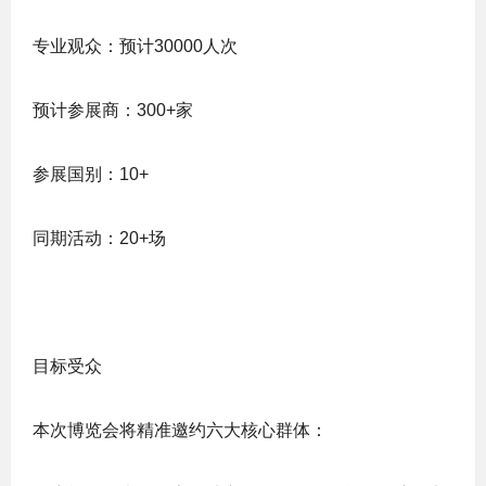
专业观众：预计30000人次
预计参展商：300+家
参展国别：10+
同期活动：20+场
目标受众
本次博览会将精准邀约六大核心群体：