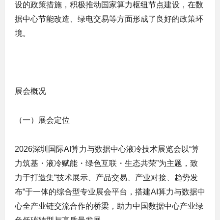
设的政策措施，积极推动国家算力枢纽节点建设，在数
据中心节能改造、绿电交易等方面形成了良好的政策环
境。
展会概况
（一）展会定位
2026深圳国际AI算力与数据中心液冷技术展览会以“算
力筑基・液冷赋能・绿色互联・生态共荣”为主题，致
力于打造集“技术展示、产品交易、产业对接、趋势发
布”于一体的综合型专业展会平台，搭建AI算力与数据中
心全产业链交流合作的桥梁，助力中国数据中心产业绿