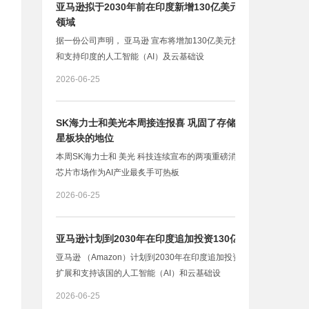
亚马逊拟于2030年前在印度新增130亿美元投资 用于AI
领域
据一份公司声明， 亚马逊 宣布将增加130亿美元投资，用于扩展
和支持印度的人工智能（AI）及云基础设
2026-06-25
SK海力士和美光本周接连报喜 巩固了存储芯片作为AI明
星板块的地位
本周SK海力士和 美光 科技连续宣布的两项重磅消息，巩固了存储
芯片市场作为AI产业最炙手可热板
2026-06-25
亚马逊计划到2030年在印度追加投资130亿美元
亚马逊 （Amazon）计划到2030年在印度追加投资130亿美元，以
扩展和支持该国的人工智能（AI）和云基础设
2026-06-25