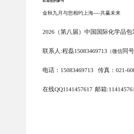
欢迎您的参与
金秋九月与您相约上海
—
-
共赢未来
20
26
（第
八
届）中国国际化学品包
联系人
:
程磊
15083469713
同
（微信
电话：
1
5083469713
传真：
0
21-60
在线
QQ1141457617
邮箱
:1141457