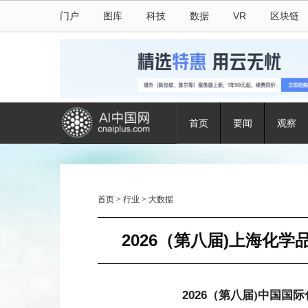
门户
图库
科技
数据
VR
区块链
首页
要闻
观察
首页
>
行业
>
大数据
2026（第八届)上海化学
202
6
（第
八
届
)中国国