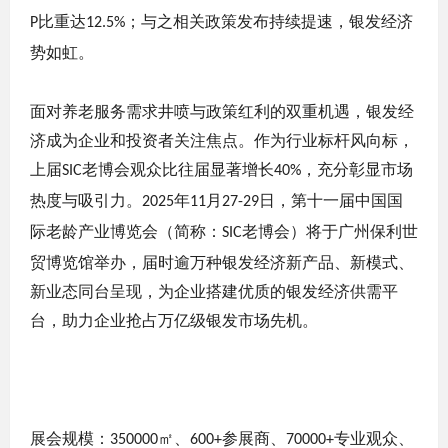
比重达
；与之相关政策发布持续提速，银发经济
P
12.5%
势如虹。
面对养老服务需求井喷与政策红利的双重机遇，银发经
济成为企业和投资者关注焦点。作为行业标杆风向标，
上届
老博会观众比往届显著增长
，充分彰显市场
SIC
40%
热度与吸引力。
年
月
日，第十一届中国国
2025
11
27-29
际老龄产业博览会（简称：
老博会）将于广州保利世
SIC
贸博览馆举办，届时逾万种银发经济新产品、新模式、
新业态同台呈现，为企业搭建优质的银发经济供需平
台，助力企业抢占万亿级银发市场先机。
展会规模：
㎡、
参展商、
专业观众、
350000
600+
70000+