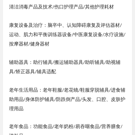
清洁消毒产品及技术
伤口护理产品
其他护理耗材
/
/
康复设备及治疗：脑卒中、认知障碍康复及评估器材
/
运动、肌力和平衡训练器设备
中医康复设备
水疗设施
/
/
/
按摩器材
健身器材
/
辅助器具：助行辅具
搬运辅助器具
助听辅具
助视辅
/
/
/
具
矫正器具
辅具适配
/
/
老年生活用品：老年鞋服
老花镜
鞋服穿脱辅具
进食辅
/
/
/
助用品
身体防护辅具
防跌倒产品
头发、口腔、皮肤护
/
/
/
理用品
老年食品：功能食品
老年奶粉
易吞咽食品
营养膳食
/
/
/
/