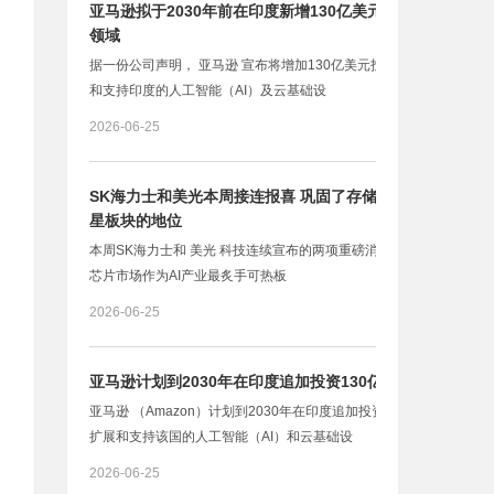
亚马逊拟于2030年前在印度新增130亿美元投资 用于AI
领域
据一份公司声明， 亚马逊 宣布将增加130亿美元投资，用于扩展
和支持印度的人工智能（AI）及云基础设
2026-06-25
SK海力士和美光本周接连报喜 巩固了存储芯片作为AI明
星板块的地位
本周SK海力士和 美光 科技连续宣布的两项重磅消息，巩固了存储
芯片市场作为AI产业最炙手可热板
2026-06-25
亚马逊计划到2030年在印度追加投资130亿美元
亚马逊 （Amazon）计划到2030年在印度追加投资130亿美元，以
扩展和支持该国的人工智能（AI）和云基础设
2026-06-25