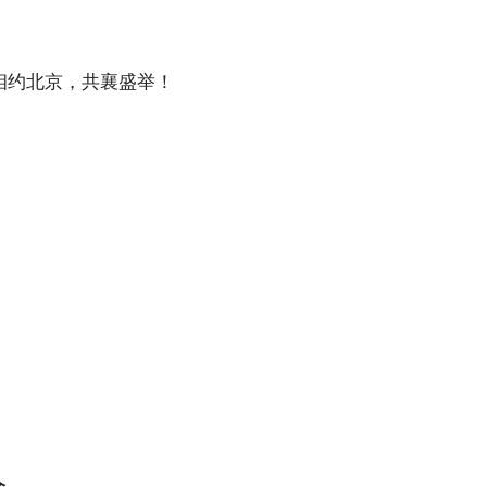
-相约北京，共襄盛举！
会