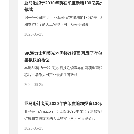
亚马逊拟于2030年前在印度新增130亿美元投资 用于AI
领域
据一份公司声明， 亚马逊 宣布将增加130亿美元投资，用于扩展
和支持印度的人工智能（AI）及云基础设
2026-06-25
SK海力士和美光本周接连报喜 巩固了存储芯片作为AI明
星板块的地位
本周SK海力士和 美光 科技连续宣布的两项重磅消息，巩固了存储
芯片市场作为AI产业最炙手可热板
2026-06-25
亚马逊计划到2030年在印度追加投资130亿美元
亚马逊 （Amazon）计划到2030年在印度追加投资130亿美元，以
扩展和支持该国的人工智能（AI）和云基础设
2026-06-25