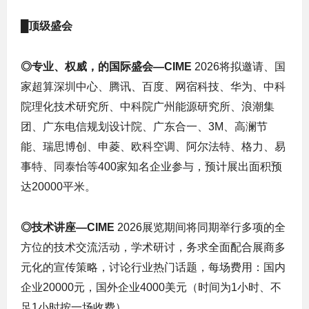
█顶级盛会
◎
专业、权威，的国际盛会
—
CIME
2026将拟邀请、国
家超算深圳中心、腾讯、百度、网宿科技、华为、中科
院理化技术研究所、中科院广州能源研究所、浪潮集
团、广东电信规划设计院、广东合一、3M、高澜节
能、瑞思博创、申菱、欧科空调、阿尔法特、格力、易
事特、同泰怡等400家知名企业参与，预计展出面积预
达20000平米。
◎
技术讲座
—
CIME
2026展览期间将同期举行多项的全
方位的技术交流活动，学术研讨，务求全面配合展商多
元化的宣传策略，讨论行业热门话题，每场费用：国内
企业20000元，国外企业4000美元（时间为1小时、不
足1小时按一场收费）。