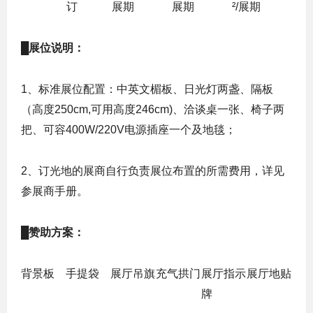
订
展期
展期
²/展期
█
展位说明：
1、标准展位配置：中英文楣板、日光灯两盏、隔板
（高度250cm,可用高度246cm)、洽谈桌一张、椅子两
把、可容400W/220V电源插座一个及地毯；
2、订光地的展商自行负责展位布置的所需费用，详见
参展商手册。
█
赞助方案：
背景板
手提袋
展厅吊旗
充气拱门
展厅指示
展厅地贴
牌