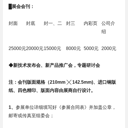
█
展会会刊：
封面
封底
封一、二
封三
内彩页
公司介
绍
25000
元
20000
元
15000
元
8000
元
5000
元
2000
元
◆
新技术发布会、新产品推广会，专题研讨会
注：会刊版面规格（210mm ╳ 142.5mm)、进口铜版
纸、四色精印、版面内容由展商自行设计。
1
、
参展单位详细填写好《参展合同表》并加盖公章，
邮寄或传真至组委会；