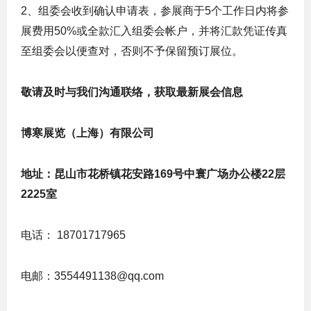
2
、组委会收到确认申请表，参展商于
5
个工作日内将参
展费用
50%
或全款汇入组委会帐户，并将汇款凭证传真
至组委会以便查对，否则不予保留预订展位。
敬请及时与我们沟通联络，获取最新展会信息
博寒展览（上海）有限公司
地址
：昆山市花桥镇花安路169号中寰广场办公楼22层
2225室
电话：
18701717965
电邮：
3554491138@qq.com