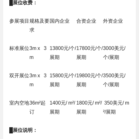
█
展位收费：
参展项目
规格及要
国内企业
合资企业
外资企业
求
标准展位
3m x 3
13800
元/个/
17800
元/个/
3000
美元/
m
展期
展期
个/展期
双开展位
3m x 3
15800
元/个/
19800
元/个/
3500
美元/
m
展期
展期
个/展期
室内空地
36
m
²
起
1400
元/
m
²
/
1800
元/
m
²
/
350
美元/
m
订
展期
展期
²
/
展期
█
展位说明：