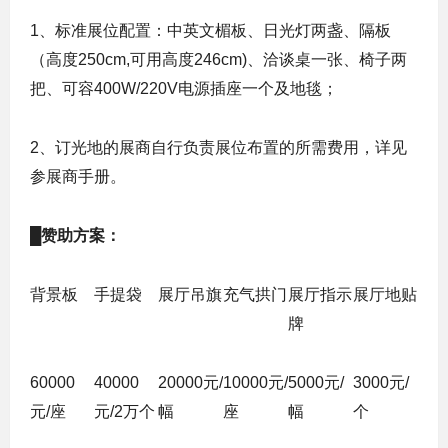
1、
标准展位配置：中英文楣板、日光灯两盏、隔板
（高度250cm,可用高度246cm)、洽谈桌一张、椅子两
把、可容400W/220V电源插座一个及地毯；
2、
订光地的展商自行负责展位布置的所需费用，详见
参展商手册。
█
赞助方案：
背景板
手提袋
展厅吊旗
充气拱门
展厅指示
展厅地贴
牌
60000
40000
20000
元/
10000
元/
5000
元/
3000
元
/
元/座
元/2万个
幅
座
幅
个