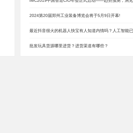
IMC2019中国智造CIO年会正式启动——趋势预测，洞见
未来智造！
2024第20届郑州工业装备博览会将于5月9日开幕!
最近抖音很火的机器人快宝有人知道内情吗？人工智能
经逆天？
批发玩具货源哪里进货？进货渠道有哪些？
现代快报的快宝到底有没有人工后台？
自然语言处理的研究现状及发展趋势
快手商业副总裁严强：面对3亿DAU 我们用AI沉淀社交资
产
创米数联杨洋： 如何让“一扇门”成为全屋智能新突破口
80后北大学霸拿下“3D视觉第一股”！蚂蚁刷脸支付的幕