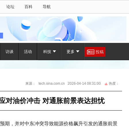
论坛
百科
导航
访谈
活动
科技
更多
投稿
来源：
tech.sina.com.cn
2026-04-14 08:31:00
热度：
应对油价冲击 对通胀前景表达担忧
期，并对中东冲突导致能源价格飙升引发的通胀前景