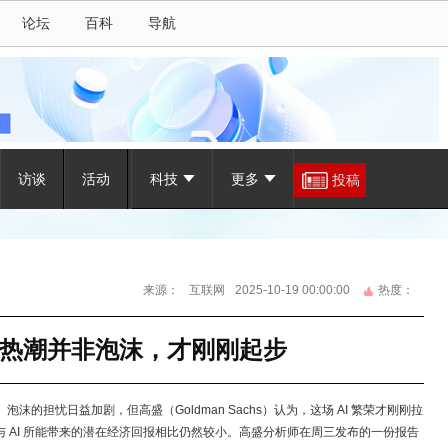
论坛
百科
导航
访谈
活动
科技
更多
投稿
来源：
互联网
2025-10-19 00:00:00
热度：
热潮并非泡沫，才刚刚起步
I）泡沫的担忧日益加剧，但高盛（Goldman Sachs）认为，这场 AI 繁荣才刚刚拉
 AI 所能带来的潜在经济回报相比仍然较小。高盛分析师在周三发布的一份报告