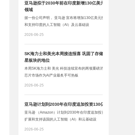
亚马逊拟于2030年前在印度新增130亿美元投资 用于AI
领域
据一份公司声明， 亚马逊 宣布将增加130亿美元投资，用于扩展
和支持印度的人工智能（AI）及云基础设
2026-06-25
SK海力士和美光本周接连报喜 巩固了存储芯片作为AI明
星板块的地位
本周SK海力士和 美光 科技连续宣布的两项重磅消息，巩固了存储
芯片市场作为AI产业最炙手可热板
2026-06-25
亚马逊计划到2030年在印度追加投资130亿美元
亚马逊 （Amazon）计划到2030年在印度追加投资130亿美元，以
扩展和支持该国的人工智能（AI）和云基础设
2026-06-25