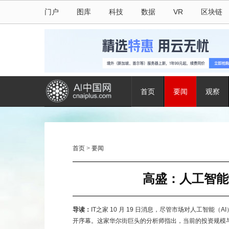
门户
图库
科技
数据
VR
区块链
首页
要闻
观察
首页
>
要闻
高盛：人工智能
导读：
IT之家 10 月 19 日消息，尽管市场对人工智能（A
开序幕。这家华尔街巨头的分析师指出，当前的投资规模与