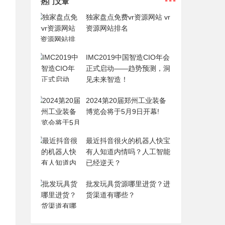
热门文章
独家盘点免费vr资源网站 vr
资源网站排名
IMC2019中国智造CIO年会
正式启动——趋势预测，洞
见未来智造！
2024第20届郑州工业装备
博览会将于5月9日开幕!
最近抖音很火的机器人快宝
有人知道内情吗？人工智能
已经逆天？
批发玩具货源哪里进货？进
货渠道有哪些？